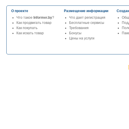
О проекте
Размещение информации
Создан
Что такое
Informer.by
?
Что дает регистрация
Общ
Как продвигать товар
Бесплатные сервисы
Под
Как покупать
Требования
Пол
Как искать товар
Бонусы
Паке
Цены на услуги