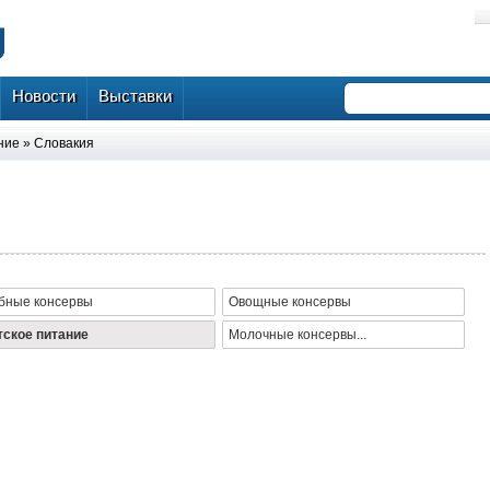
Новости
Выставки
ние
»
Словакия
бные консервы
Овощные консервы
тское питание
Молочные консервы...