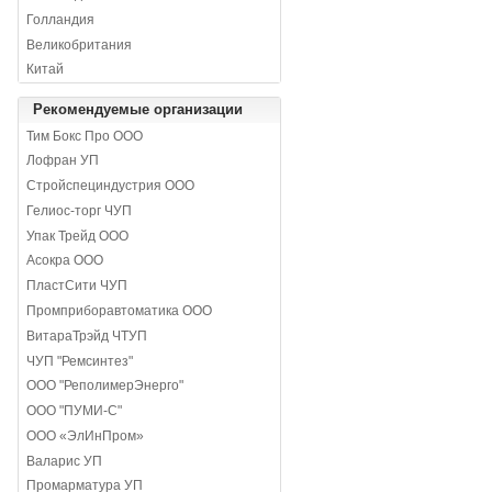
Голландия
Великобритания
Китай
Рекомендуемые организации
Тим Бокс Про ООО
Лофран УП
Стройспециндустрия ООО
Гелиос-торг ЧУП
Упак Трейд ООО
Асокра ООО
ПластСити ЧУП
Промприборавтоматика ООО
ВитараТрэйд ЧТУП
ЧУП "Ремсинтез"
ООО "РеполимерЭнерго"
ООО "ПУМИ-С"
ООО «ЭлИнПром»
Валарис УП
Промарматура УП