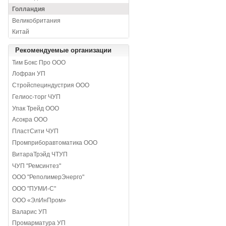
Голландия
Великобритания
Китай
Рекомендуемые организации
Тим Бокс Про ООО
Лофран УП
Стройспециндустрия ООО
Гелиос-торг ЧУП
Упак Трейд ООО
Асокра ООО
ПластСити ЧУП
Промприборавтоматика ООО
ВитараТрэйд ЧТУП
ЧУП "Ремсинтез"
ООО "РеполимерЭнерго"
ООО "ПУМИ-С"
ООО «ЭлИнПром»
Валарис УП
Промарматура УП