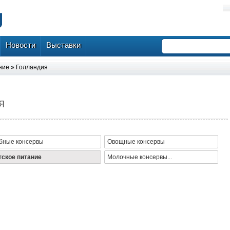
Новости
Выставки
ние
»
Голландия
я
бные консервы
Овощные консервы
тское питание
Молочные консервы...