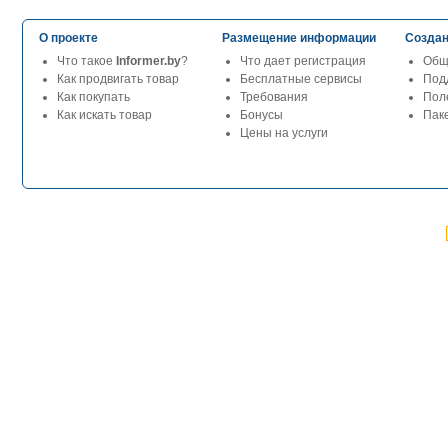
О проекте
Размещение информации
Создан
Что такое
Informer.by
?
Что дает регистрация
Общ
Как продвигать товар
Бесплатные сервисы
Под
Как покупать
Требования
Пол
Как искать товар
Бонусы
Паке
Цены на услуги