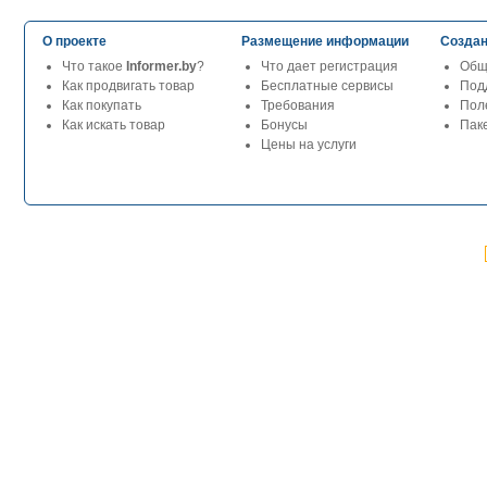
О проекте
Размещение информации
Создан
Что такое
Informer.by
?
Что дает регистрация
Общ
Как продвигать товар
Бесплатные сервисы
Под
Как покупать
Требования
Пол
Как искать товар
Бонусы
Паке
Цены на услуги