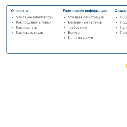
О проекте
Размещение информации
Создан
Что такое
Informer.by
?
Что дает регистрация
Общ
Как продвигать товар
Бесплатные сервисы
Под
Как покупать
Требования
Пол
Как искать товар
Бонусы
Паке
Цены на услуги