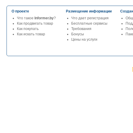
О проекте
Размещение информации
Создан
Что такое
Informer.by
?
Что дает регистрация
Общ
Как продвигать товар
Бесплатные сервисы
Под
Как покупать
Требования
Пол
Как искать товар
Бонусы
Паке
Цены на услуги