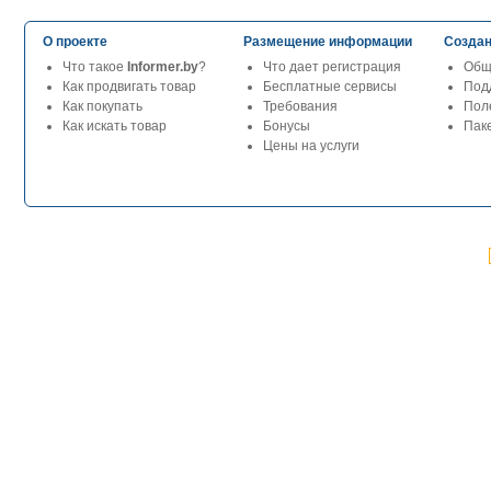
О проекте
Размещение информации
Создан
Что такое
Informer.by
?
Что дает регистрация
Общ
Как продвигать товар
Бесплатные сервисы
Под
Как покупать
Требования
Пол
Как искать товар
Бонусы
Паке
Цены на услуги