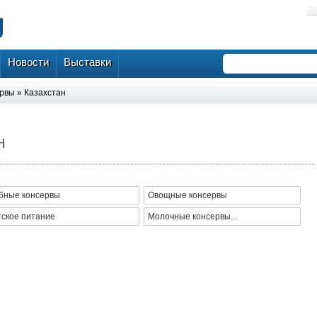
Новости
Выставки
ервы
»
Казахстан
н
бные консервы
Овощные консервы
тское питание
Молочные консервы...