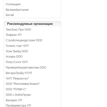
Голландия
Великобритания
Китай
Рекомендуемые организации
Тим Бокс Про ООО
Лофран УП
Стройспециндустрия ООО
Гелиос-торг ЧУП
Упак Трейд ООО
Асокра ООО
ПластСити ЧУП
Промприборавтоматика ООО
ВитараТрэйд ЧТУП
ЧУП "Ремсинтез"
ООО "РеполимерЭнерго"
ООО "ПУМИ-С"
ООО «ЭлИнПром»
Валарис УП
Промарматура УП