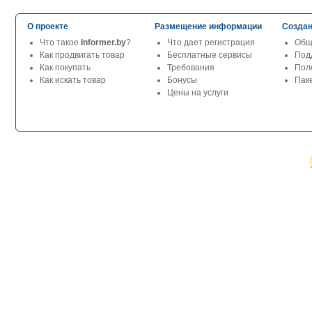
О проекте
Размещение информации
Создан
Что такое
Informer.by
?
Что дает регистрация
Общ
Как продвигать товар
Бесплатные сервисы
Под
Как покупать
Требования
Пол
Как искать товар
Бонусы
Паке
Цены на услуги