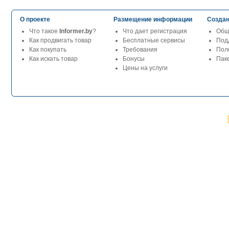
О проекте
Размещение информации
Создан
Что такое
Informer.by
?
Что дает регистрация
Общ
Как продвигать товар
Бесплатные сервисы
Под
Как покупать
Требования
Пол
Как искать товар
Бонусы
Паке
Цены на услуги