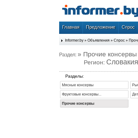
Главная
Предложение
Спрос
Informer.by
»
Объявления
»
Спрос
»
Проч
» Прочие консервы
Раздел:
Словакия
Регион:
Разделы:
Мясные консервы
Ры
Фруктовые консервы...
Де
Прочие консервы