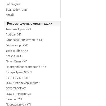
Голландия
Великобритания
Китай
Рекомендуемые организации
Тим Бокс Про ООО
Лофран УП
Стройспециндустрия ООО
Гелиос-торг ЧУП
Упак Трейд ООО
Асокра ООО
ПластСити ЧУП
Промприборавтоматика ООО
ВитараТрэйд ЧТУП
ЧУП "Ремсинтез"
ООО "РеполимерЭнерго"
ООО "ПУМИ-С"
ООО «ЭлИнПром»
Валарис УП
Промарматура УП