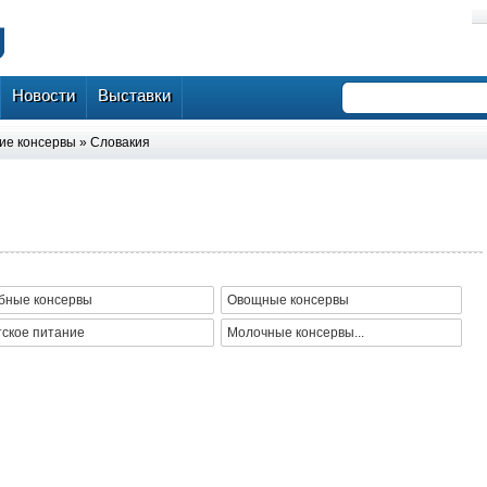
Новости
Выставки
ие консервы
»
Словакия
бные консервы
Овощные консервы
тское питание
Молочные консервы...