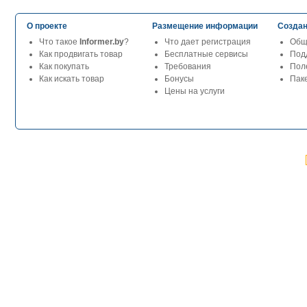
О проекте
Размещение информации
Создан
Что такое
Informer.by
?
Что дает регистрация
Общ
Как продвигать товар
Бесплатные сервисы
Под
Как покупать
Требования
Пол
Как искать товар
Бонусы
Паке
Цены на услуги