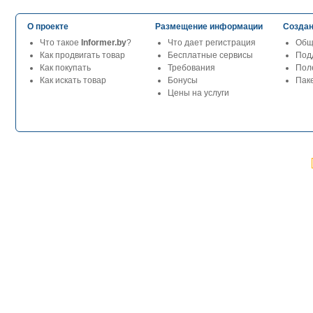
О проекте
Размещение информации
Создан
Что такое
Informer.by
?
Что дает регистрация
Общ
Как продвигать товар
Бесплатные сервисы
Под
Как покупать
Требования
Пол
Как искать товар
Бонусы
Паке
Цены на услуги