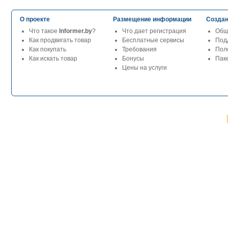
О проекте
Размещение информации
Создан
Что такое
Informer.by
?
Что дает регистрация
Общ
Как продвигать товар
Бесплатные сервисы
Под
Как покупать
Требования
Пол
Как искать товар
Бонусы
Паке
Цены на услуги