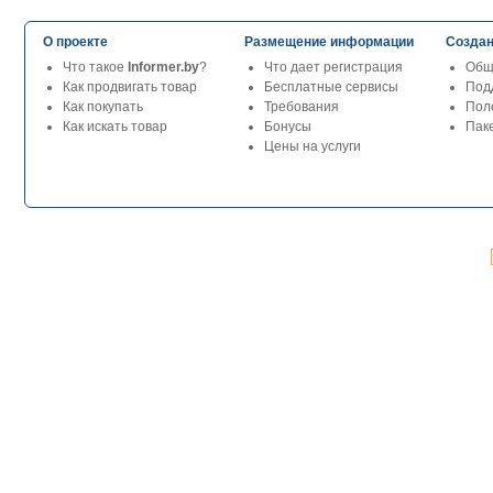
О проекте
Размещение информации
Создан
Что такое
Informer.by
?
Что дает регистрация
Общ
Как продвигать товар
Бесплатные сервисы
Под
Как покупать
Требования
Пол
Как искать товар
Бонусы
Паке
Цены на услуги