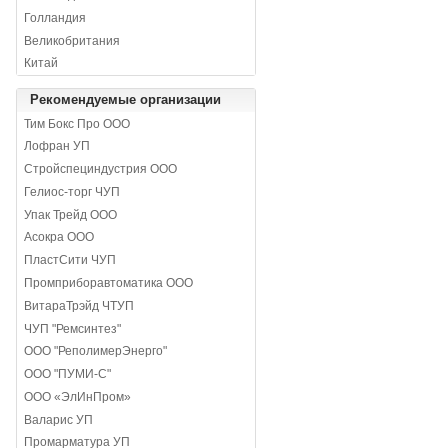
Голландия
Великобритания
Китай
Рекомендуемые организации
Тим Бокс Про ООО
Лофран УП
Стройспециндустрия ООО
Гелиос-торг ЧУП
Упак Трейд ООО
Асокра ООО
ПластСити ЧУП
Промприборавтоматика ООО
ВитараТрэйд ЧТУП
ЧУП "Ремсинтез"
ООО "РеполимерЭнерго"
ООО "ПУМИ-С"
ООО «ЭлИнПром»
Валарис УП
Промарматура УП