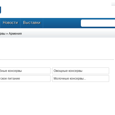
Новости
Выставки
ервы
»
Армения
бные консервы
Овощные консервы
тское питание
Молочные консервы...