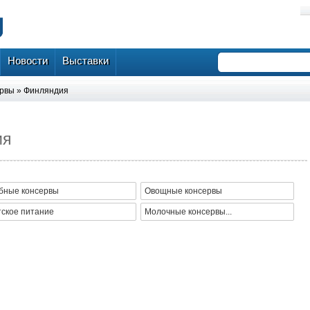
Новости
Выставки
ервы
»
Финляндия
ия
бные консервы
Овощные консервы
тское питание
Молочные консервы...