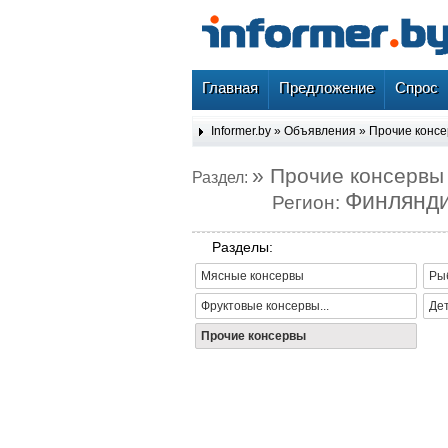
Главная
Предложение
Спрос
Informer.by
»
Объявления
»
Прочие конс
» Прочие консервы
Раздел:
Финлянд
Регион:
Разделы:
Мясные консервы
Ры
Фруктовые консервы...
Де
Прочие консервы