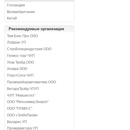
Голландия
Великобритания
Китай
Рекомендуемые организации
Тим Бокс Про ООО
Лофран УП
Стройспециндустрия ООО
Гелиос-торг ЧУП
Упак Трейд ООО
Асокра ООО
ПластСити ЧУП
Промприборавтоматика ООО
ВитараТрэйд ЧТУП
ЧУП "Ремсинтез"
ООО "РеполимерЭнерго"
ООО "ПУМИ-С"
ООО «ЭлИнПром»
Валарис УП
Промарматура УП