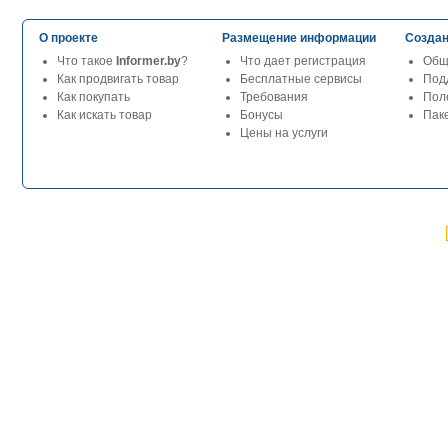
О проекте
Размещение информации
Создан
Что такое
Informer.by
?
Что дает регистрация
Общ
Как продвигать товар
Бесплатные сервисы
Под
Как покупать
Требования
Пол
Как искать товар
Бонусы
Паке
Цены на услуги