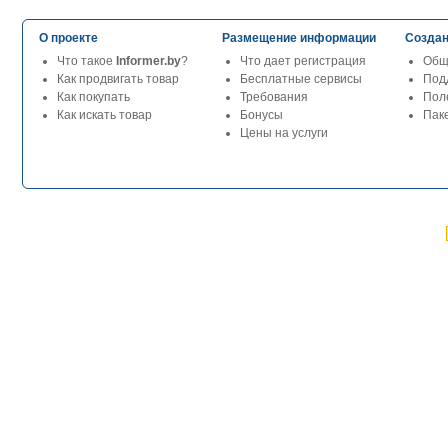
О проекте
Размещение информации
Создан
Что такое
Informer.by
?
Что дает регистрация
Общ
Как продвигать товар
Бесплатные сервисы
Под
Как покупать
Требования
Пол
Как искать товар
Бонусы
Паке
Цены на услуги