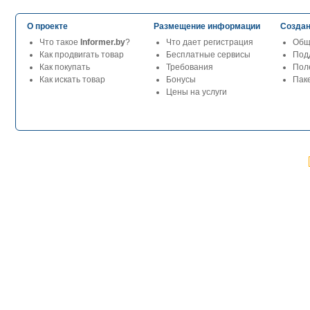
О проекте
Размещение информации
Создан
Что такое
Informer.by
?
Что дает регистрация
Общ
Как продвигать товар
Бесплатные сервисы
Под
Как покупать
Требования
Пол
Как искать товар
Бонусы
Паке
Цены на услуги