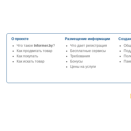
О проекте
Размещение информации
Создан
Что такое
Informer.by
?
Что дает регистрация
Общ
Как продвигать товар
Бесплатные сервисы
Под
Как покупать
Требования
Пол
Как искать товар
Бонусы
Паке
Цены на услуги