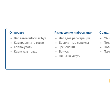
О проекте
Размещение информации
Создан
Что такое
Informer.by
?
Что дает регистрация
Общ
Как продвигать товар
Бесплатные сервисы
Под
Как покупать
Требования
Пол
Как искать товар
Бонусы
Паке
Цены на услуги