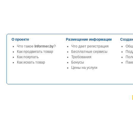
О проекте
Размещение информации
Создан
Что такое
Informer.by
?
Что дает регистрация
Общ
Как продвигать товар
Бесплатные сервисы
Под
Как покупать
Требования
Пол
Как искать товар
Бонусы
Паке
Цены на услуги