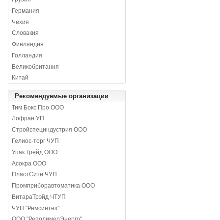
Германия
Чехия
Словакия
Финляндия
Голландия
Великобритания
Китай
Рекомендуемые организации
Тим Бокс Про ООО
Лофран УП
Стройспециндустрия ООО
Гелиос-торг ЧУП
Упак Трейд ООО
Асокра ООО
ПластСити ЧУП
Промприборавтоматика ООО
ВитараТрэйд ЧТУП
ЧУП "Ремсинтез"
ООО "РеполимерЭнерго"