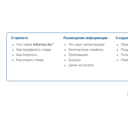
О проекте
Размещение информации
Создан
Что такое
Informer.by
?
Что дает регистрация
Общ
Как продвигать товар
Бесплатные сервисы
Под
Как покупать
Требования
Пол
Как искать товар
Бонусы
Паке
Цены на услуги