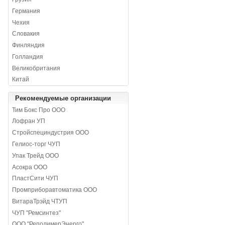
Германия
Чехия
Словакия
Финляндия
Голландия
Великобритания
Китай
Рекомендуемые организации
Тим Бокс Про ООО
Лофран УП
Стройспециндустрия ООО
Гелиос-торг ЧУП
Упак Трейд ООО
Асокра ООО
ПластСити ЧУП
Промприборавтоматика ООО
ВитараТрэйд ЧТУП
ЧУП "Ремсинтез"
ООО "РеполимерЭнерго"