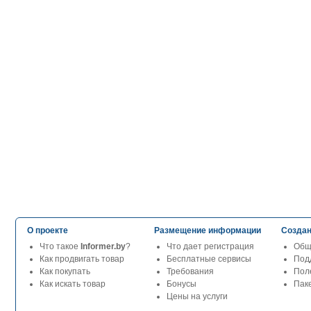
О проекте
Размещение информации
Создан
Что такое
Informer.by
?
Что дает регистрация
Общ
Как продвигать товар
Бесплатные сервисы
Под
Как покупать
Требования
Пол
Как искать товар
Бонусы
Паке
Цены на услуги