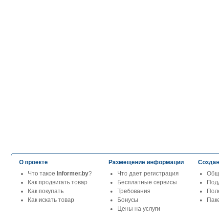
О проекте
Размещение информации
Создан
Что такое
Informer.by
?
Что дает регистрация
Общ
Как продвигать товар
Бесплатные сервисы
Под
Как покупать
Требования
Пол
Как искать товар
Бонусы
Паке
Цены на услуги