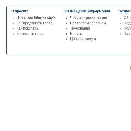
О проекте
Размещение информации
Создан
Что такое
Informer.by
?
Что дает регистрация
Общ
Как продвигать товар
Бесплатные сервисы
Под
Как покупать
Требования
Пол
Как искать товар
Бонусы
Паке
Цены на услуги