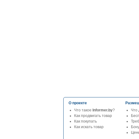
О проекте
Размещ
Что такое
Informer.by
?
Что 
Как продвигать товар
Бес
Как покупать
Тре
Как искать товар
Бон
Цены