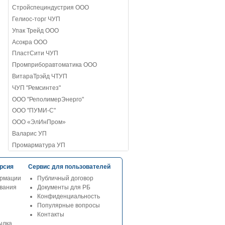
Стройспециндустрия ООО
Гелиос-торг ЧУП
Упак Трейд ООО
Асокра ООО
ПластСити ЧУП
Промприборавтоматика ООО
ВитараТрэйд ЧТУП
ЧУП "Ремсинтез"
ООО "РеполимерЭнерго"
ООО "ПУМИ-С"
ООО «ЭлИнПром»
Валарис УП
Промарматура УП
рсия
Сервис для пользователей
рмации
Публичный договор
ования
Документы для РБ
Конфиденциальность
Популярные вопросы
Контакты
ылка