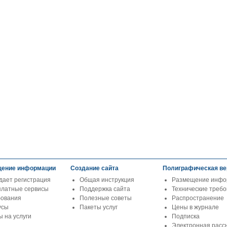
ение информации
Создание сайта
Полиграфическая ве
дает регистрация
Общая инструкция
Размещение инфо
платные сервисы
Поддержка сайта
Технические треб
бования
Полезные советы
Распространение
усы
Пакеты услуг
Цены в журнале
 на услуги
Подписка
Электронная расс