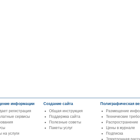
ение информации
Создание сайта
Полиграфическая ве
дает регистрация
Общая инструкция
Размещение инфо
платные сервисы
Поддержка сайта
Технические треб
бования
Полезные советы
Распространение
усы
Пакеты услуг
Цены в журнале
 на услуги
Подписка
Электронная расс