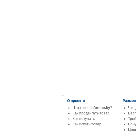
О проекте
Размещ
Что такое
Informer.by
?
Что 
Как продвигать товар
Бес
Как покупать
Тре
Как искать товар
Бон
Цены