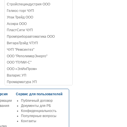
Стройспециндустрия ООО
Гелиос-торг ЧУП
Упак Трейд ООО
Асокра ООО
ПластСити ЧУП
Промприборавтоматика ООО
ВитараТрэйд ЧТУП
ЧУП "Ремсинтез"
ООО "РеполимерЭнерго"
ООО "ПУМИ-С"
ООО «ЭлИнПром»
Валарис УП
Промарматура УП
рсия
Сервис для пользователей
рмации
Публичный договор
ования
Документы для РБ
Конфиденциальность
Популярные вопросы
Контакты
ылка