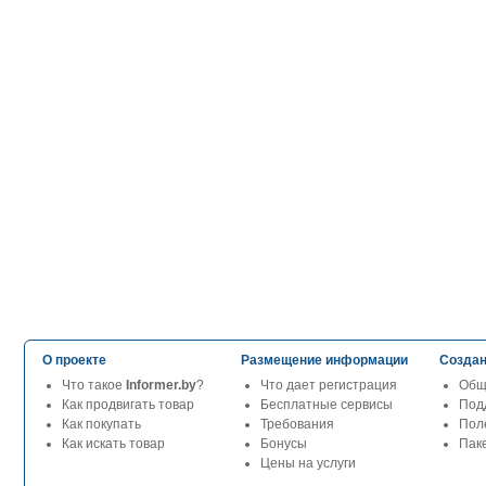
О проекте
Размещение информации
Создан
Что такое
Informer.by
?
Что дает регистрация
Общ
Как продвигать товар
Бесплатные сервисы
Под
Как покупать
Требования
Пол
Как искать товар
Бонусы
Паке
Цены на услуги