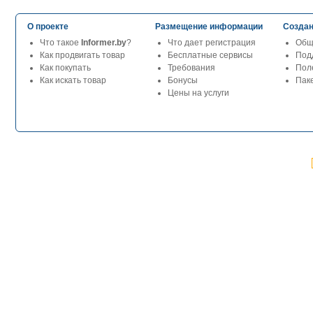
О проекте
Размещение информации
Создан
Что такое
Informer.by
?
Что дает регистрация
Общ
Как продвигать товар
Бесплатные сервисы
Под
Как покупать
Требования
Пол
Как искать товар
Бонусы
Паке
Цены на услуги