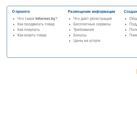
О проекте
Размещение информации
Создан
Что такое
Informer.by
?
Что дает регистрация
Общ
Как продвигать товар
Бесплатные сервисы
Под
Как покупать
Требования
Пол
Как искать товар
Бонусы
Паке
Цены на услуги