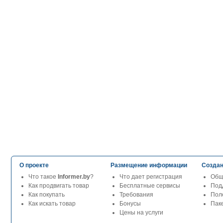
О проекте
Размещение информации
Создан
Что такое
Informer.by
?
Что дает регистрация
Общ
Как продвигать товар
Бесплатные сервисы
Под
Как покупать
Требования
Пол
Как искать товар
Бонусы
Паке
Цены на услуги