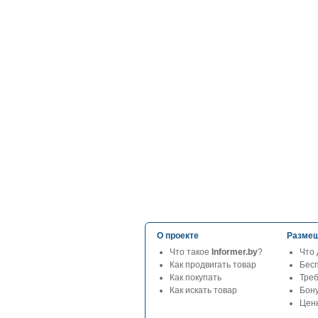
О проекте
Размещ
Что такое
Informer.by
?
Что 
Как продвигать товар
Бес
Как покупать
Тре
Как искать товар
Бон
Цены