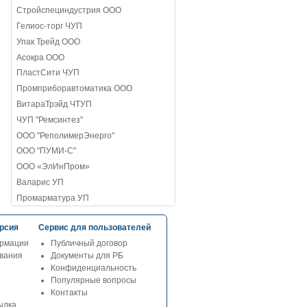
Стройспециндустрия ООО
Гелиос-торг ЧУП
Упак Трейд ООО
Асокра ООО
ПластСити ЧУП
Промприборавтоматика ООО
ВитараТрэйд ЧТУП
ЧУП "Ремсинтез"
ООО "РеполимерЭнерго"
ООО "ПУМИ-С"
ООО «ЭлИнПром»
Валарис УП
Промарматура УП
рсия
Сервис для пользователей
рмации
Публичный договор
ования
Документы для РБ
Конфиденциальность
Популярные вопросы
Контакты
ылка