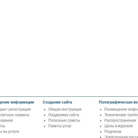
ение информации
Создание сайта
Полиграфическая ве
дает регистрация
Общая инструкция
Размещение инфо
платные сервисы
Поддержка сайта
Технические треб
бования
Полезные советы
Распространение
усы
Пакеты услуг
Цены в журнале
 на услуги
Подписка
Электронная расс