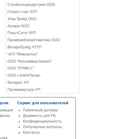
Стройспециндустрия ООО
Гелиос-торг ЧУП
Упак Трейд ООО
Асокра ООО
ПластСити ЧУП
Промприборавтоматика ООО
ВитараТрэйд ЧТУП
ЧУП "Ремсинтез"
ООО "РеполимерЭнерго"
ООО "ПУМИ-С"
ООО «ЭлИнПром»
Валарис УП
Промарматура УП
рсия
Сервис для пользователей
рмации
Публичный договор
ования
Документы для РБ
Конфиденциальность
Популярные вопросы
Контакты
ылка