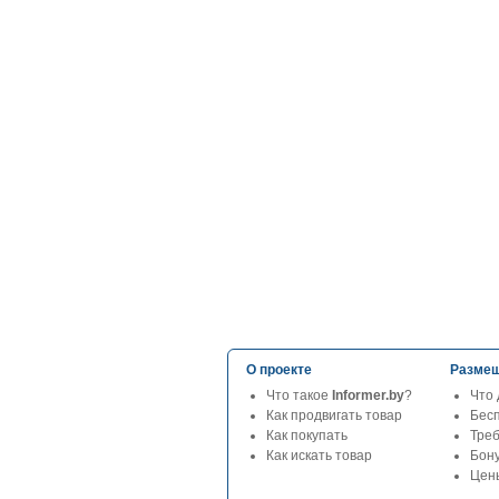
О проекте
Размещ
Что такое
Informer.by
?
Что 
Как продвигать товар
Бес
Как покупать
Тре
Как искать товар
Бон
Цены