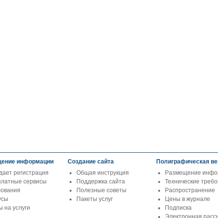
ение информации
Создание сайта
Полиграфическая ве
дает регистрация
Общая инструкция
Размещение инфо
платные сервисы
Поддержка сайта
Технические треб
бования
Полезные советы
Распространение
усы
Пакеты услуг
Цены в журнале
 на услуги
Подписка
Электронная расс