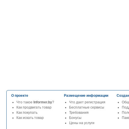
О проекте
Размещение информации
Создан
Что такое
Informer.by
?
Что дает регистрация
Общ
Как продвигать товар
Бесплатные сервисы
Под
Как покупать
Требования
Пол
Как искать товар
Бонусы
Паке
Цены на услуги