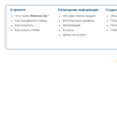
О проекте
Размещение информации
Создан
Что такое
Informer.by
?
Что дает регистрация
Общ
Как продвигать товар
Бесплатные сервисы
Под
Как покупать
Требования
Пол
Как искать товар
Бонусы
Паке
Цены на услуги