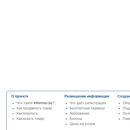
О проекте
Размещение информации
Создан
Что такое
Informer.by
?
Что дает регистрация
Общ
Как продвигать товар
Бесплатные сервисы
Под
Как покупать
Требования
Пол
Как искать товар
Бонусы
Паке
Цены на услуги