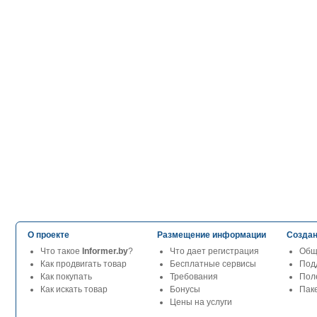
О проекте
Размещение информации
Создан
Что такое
Informer.by
?
Что дает регистрация
Общ
Как продвигать товар
Бесплатные сервисы
Под
Как покупать
Требования
Пол
Как искать товар
Бонусы
Паке
Цены на услуги