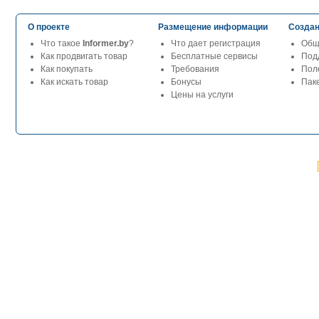
О проекте
Размещение информации
Создан
Что такое
Informer.by
?
Что дает регистрация
Общ
Как продвигать товар
Бесплатные сервисы
Под
Как покупать
Требования
Пол
Как искать товар
Бонусы
Паке
Цены на услуги