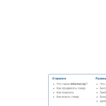
О проекте
Размещ
Что такое
Informer.by
?
Что 
Как продвигать товар
Бес
Как покупать
Тре
Как искать товар
Бон
Цены