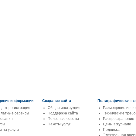
ение информации
Создание сайта
Полиграфическая ве
дает регистрация
Общая инструкция
Размещение инфо
платные сервисы
Поддержка сайта
Технические треб
бования
Полезные советы
Распространение
усы
Пакеты услуг
Цены в журнале
 на услуги
Подписка
Электронная расс