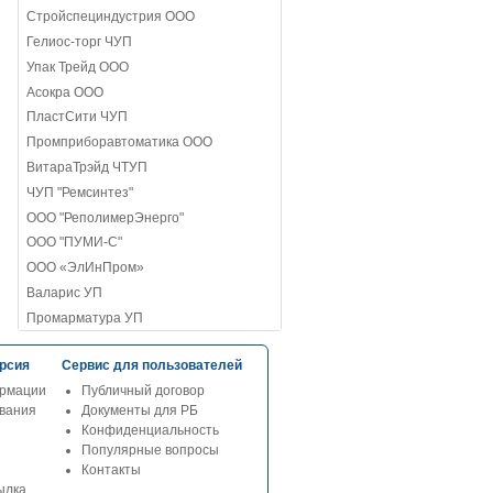
Стройспециндустрия ООО
Гелиос-торг ЧУП
Упак Трейд ООО
Асокра ООО
ПластСити ЧУП
Промприборавтоматика ООО
ВитараТрэйд ЧТУП
ЧУП "Ремсинтез"
ООО "РеполимерЭнерго"
ООО "ПУМИ-С"
ООО «ЭлИнПром»
Валарис УП
Промарматура УП
рсия
Сервис для пользователей
рмации
Публичный договор
ования
Документы для РБ
Конфиденциальность
Популярные вопросы
Контакты
ылка