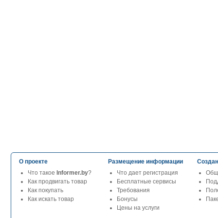
О проекте
Размещение информации
Создан
Что такое
Informer.by
?
Что дает регистрация
Общ
Как продвигать товар
Бесплатные сервисы
Под
Как покупать
Требования
Пол
Как искать товар
Бонусы
Паке
Цены на услуги