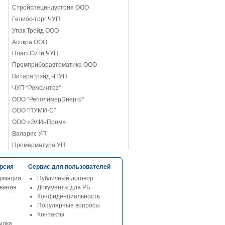
Стройспециндустрия ООО
Гелиос-торг ЧУП
Упак Трейд ООО
Асокра ООО
ПластСити ЧУП
Промприборавтоматика ООО
ВитараТрэйд ЧТУП
ЧУП "Ремсинтез"
ООО "РеполимерЭнерго"
ООО "ПУМИ-С"
ООО «ЭлИнПром»
Валарис УП
Промарматура УП
рсия
Сервис для пользователей
рмации
Публичный договор
ования
Документы для РБ
Конфиденциальность
Популярные вопросы
Контакты
ылка