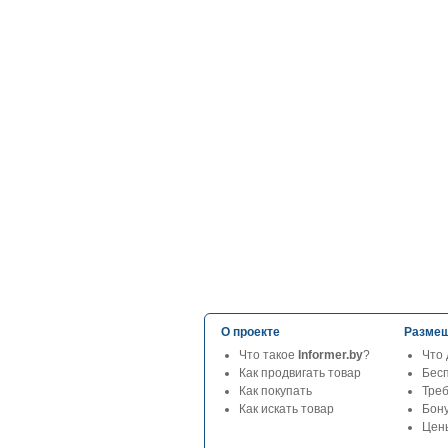
О проекте
Размещ
Что такое
Informer.by
?
Что 
Как продвигать товар
Бес
Как покупать
Тре
Как искать товар
Бон
Цены