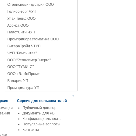
Стройспециндустрия ООО
Гелиос-торг ЧУП
Упак Трейд ООО
Асокра ООО
ПластСити ЧУП
Промприборавтоматика ООО
ВитараТрэйд ЧТУП
ЧУП "Ремсинтез"
ООО "РеполимерЭнерго"
ООО "ПУМИ-С"
ООО «ЭлИнПром»
Валарис УП
Промарматура УП
рсия
Сервис для пользователей
рмации
Публичный договор
ования
Документы для РБ
Конфиденциальность
Популярные вопросы
Контакты
ылка