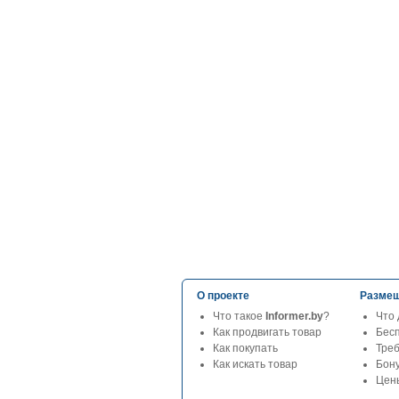
О проекте
Размещ
Что такое
Informer.by
?
Что 
Как продвигать товар
Бес
Как покупать
Тре
Как искать товар
Бон
Цены