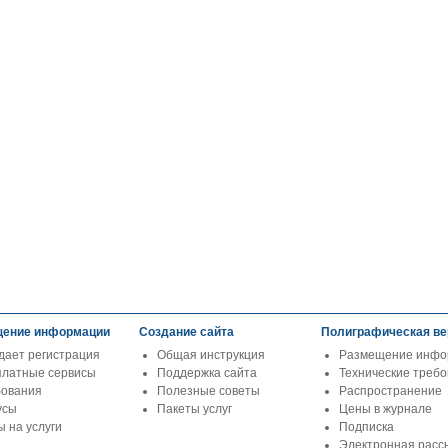
ение информации
Создание сайта
Полиграфическая ве
дает регистрация
Общая инструкция
Размещение инфо
платные сервисы
Поддержка сайта
Технические треб
бования
Полезные советы
Распространение
усы
Пакеты услуг
Цены в журнале
 на услуги
Подписка
Электронная расс