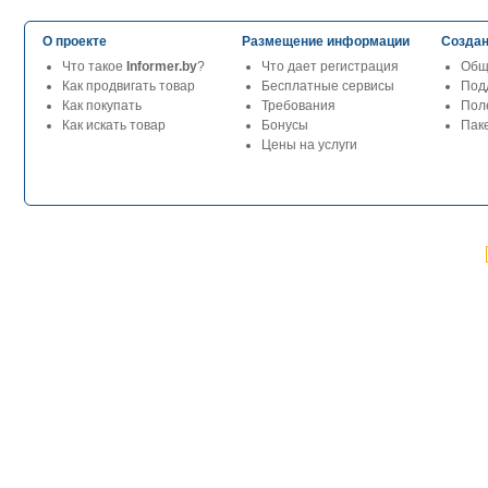
О проекте
Размещение информации
Создан
Что такое
Informer.by
?
Что дает регистрация
Общ
Как продвигать товар
Бесплатные сервисы
Под
Как покупать
Требования
Пол
Как искать товар
Бонусы
Паке
Цены на услуги