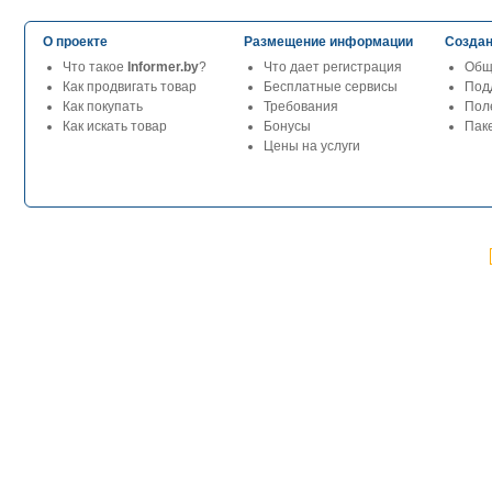
О проекте
Размещение информации
Создан
Что такое
Informer.by
?
Что дает регистрация
Общ
Как продвигать товар
Бесплатные сервисы
Под
Как покупать
Требования
Пол
Как искать товар
Бонусы
Паке
Цены на услуги