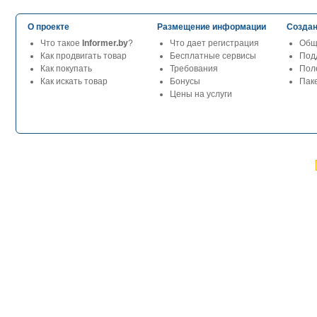
О проекте
Размещение информации
Создан
Что такое
Informer.by
?
Что дает регистрация
Общ
Как продвигать товар
Бесплатные сервисы
Под
Как покупать
Требования
Пол
Как искать товар
Бонусы
Паке
Цены на услуги